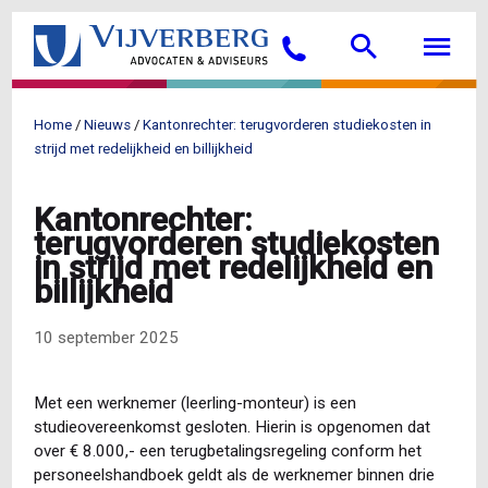
Overslaan
Searc
M
en
Bellen
naar
de
inhoud
Home
Nieuws
Kantonrechter: terugvorderen studiekosten in
gaan
Kruimelpad
strijd met redelijkheid en billijkheid
Kantonrechter:
terugvorderen studiekosten
in strijd met redelijkheid en
billijkheid
10 september 2025
Met een werknemer (leerling-monteur) is een
studieovereenkomst gesloten. Hierin is opgenomen dat
over € 8.000,- een terugbetalingsregeling conform het
personeelshandboek geldt als de werknemer binnen drie