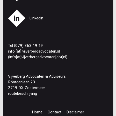
Linkedin
Tel (079) 363 19 19
info
[at]
vijverbergadvocaten
.
nl
(info[at]vijverbergadvocaten[dot]nl)
Vijverberg Advocaten & Adviseurs
Röntgenlaan 23
2719 DX Zoetermeer
routebeschrijving
Home
Contact
Disclaimer
Footer