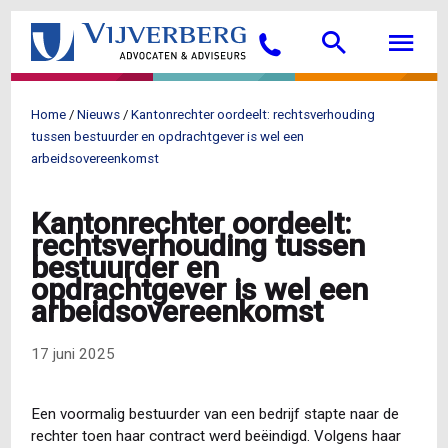
Overslaan
Searc
M
en
Bellen
naar
de
inhoud
Home
Nieuws
Kantonrechter oordeelt: rechtsverhouding
gaan
Kruimelpad
tussen bestuurder en opdrachtgever is wel een
arbeidsovereenkomst
Kantonrechter oordeelt:
rechtsverhouding tussen
bestuurder en
opdrachtgever is wel een
arbeidsovereenkomst
17 juni 2025
Een voormalig bestuurder van een bedrijf stapte naar de
rechter toen haar contract werd beëindigd. Volgens haar