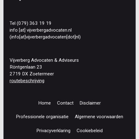
Tel (079) 363 19 19
info
[at]
vijverbergadvocaten
.
nl
(info[at]vijverbergadvocaten[dot]nl)
Vijverberg Advocaten & Adviseurs
Röntgenlaan 23
2719 DX Zoetermeer
routebeschrijving
Home
Contact
Disclaimer
Footer
navigation
Professionele organisatie
Algemene voorwaarden
Privacyverklaring
Cookiebeleid