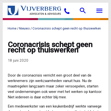
Overslaan
Searc
M
en
Bellen
naar
de
inhoud
Home
Nieuws
Coronacrisis schept geen recht op thuiswerken
gaan
Kruimelpad
Coronacrisis schept geen
recht op thuiswerken
18 juni 2020
Door de coronacrisis verricht een groot deel van de
werknemers zijn werkzaamheden vanuit huis. Nu de
maatregelen langzaam maar zeker versoepelen, starten
veel ondernemingen ook weer met het werken op kantoor.
Niet iedereen is daar echter blij mee.
Een medewerkster van een keukenbedrijf werkte vanwege