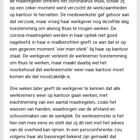
de maatregelen omtrent het coronavirus thuis, totdat zij
op een zeker moment werd verzocht de werkzaamheden
op kantoor te hervatten. De medewerkster gaf gehoor aan
dat verzoek, maar vroeg haar werkgever nog dezelfde dag
toestemming om alsnog thuis te mogen werken. De
corona-maatregelen werden in haar optiek niet goed
nageleefd: in haar e-mailberichten geeft ze aan dat er op
een gegeven moment ‘
vier man sterk’
bij haar op kantoor
staat. De werkgever verleent de werknemer toestemming
om thuis te werken, maar maakt daarbij wel het
voorbehoud dat werkneemster weer naar kantoor moet
komen als dat noodzakelijk is.
Drie weken later geeft de werkgever te kennen dat alle
werknemers weer op kantoor gaan werken, met
inachtneming van een aantal maatregelen, zoals het
wassen van handen, waarborgen van de afstand en
schoonmaken van de werkplek. De werkneemster is het
hier niet mee eens en stelt dat zij dit niet met het advies
van de overheid kan rijmen. In een persconferentie zou
volgens haar als basisregel bekend zijn gemaakt dat