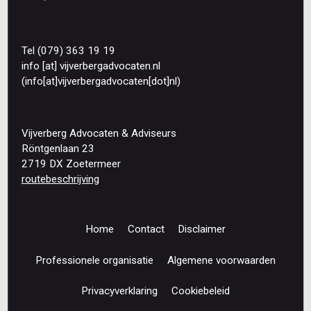
Tel (079) 363 19 19
info
[at]
vijverbergadvocaten
.
nl
(info[at]vijverbergadvocaten[dot]nl)
Vijverberg Advocaten & Adviseurs
Röntgenlaan 23
2719 DX Zoetermeer
routebeschrijving
Home
Contact
Disclaimer
Footer
navigation
Professionele organisatie
Algemene voorwaarden
Privacyverklaring
Cookiebeleid