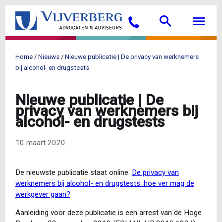
Overslaan
Searc
M
en
Bellen
naar
de
inhoud
Home
Nieuws
Nieuwe publicatie | De privacy van werknemers
gaan
Kruimelpad
bij alcohol- en drugstests
Nieuwe publicatie | De
privacy van werknemers bij
alcohol- en drugstests
10 maart 2020
De nieuwste publicatie staat online:
De privacy van
werknemers bij alcohol- en drugstests: hoe ver mag de
werkgever gaan?
Aanleiding voor deze publicatie is een arrest van de Hoge