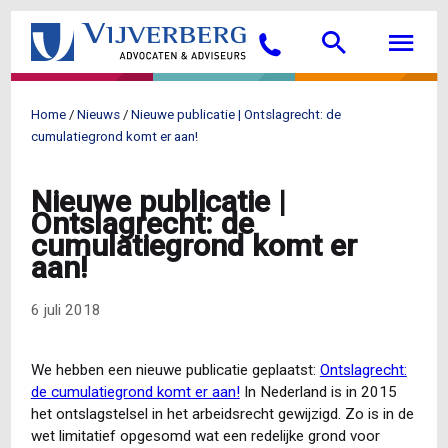
Overslaan
Searc
M
en
Bellen
naar
de
inhoud
Home
Nieuws
Nieuwe publicatie | Ontslagrecht: de
gaan
Kruimelpad
cumulatiegrond komt er aan!
Nieuwe publicatie |
Ontslagrecht: de
cumulatiegrond komt er
aan!
6 juli 2018
We hebben een nieuwe publicatie geplaatst:
Ontslagrecht:
de cumulatiegrond komt er aan!
In Nederland is in 2015
het ontslagstelsel in het arbeidsrecht gewijzigd. Zo is in de
wet limitatief opgesomd wat een redelijke grond voor