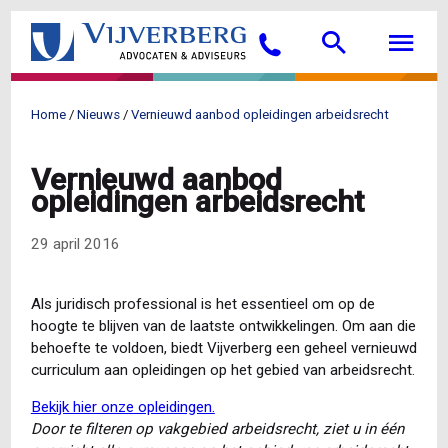
Overslaan
Searc
M
en
Bellen
naar
de
inhoud
Home
Nieuws
Vernieuwd aanbod opleidingen arbeidsrecht
gaan
Kruimelpad
Vernieuwd aanbod
opleidingen arbeidsrecht
29 april 2016
Als juridisch professional is het essentieel om op de
hoogte te blijven van de laatste ontwikkelingen. Om aan die
behoefte te voldoen, biedt Vijverberg een geheel vernieuwd
curriculum aan opleidingen op het gebied van arbeidsrecht.
Bekijk hier onze opleidingen.
Door te filteren op vakgebied arbeidsrecht, ziet u in één