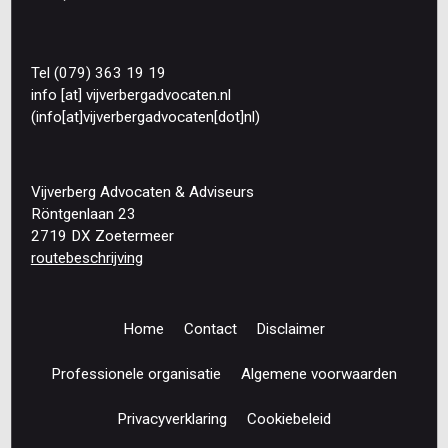
Tel (079) 363 19 19
info
[at]
vijverbergadvocaten
.
nl
(info[at]vijverbergadvocaten[dot]nl)
Vijverberg Advocaten & Adviseurs
Röntgenlaan 23
2719 DX Zoetermeer
routebeschrijving
Home
Contact
Disclaimer
Footer
navigation
Professionele organisatie
Algemene voorwaarden
Privacyverklaring
Cookiebeleid