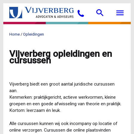
Overslaan
Searc
M
en
Bellen
naar
de
inhoud
Home
Opleidingen
gaan
Kruimelpad
Vijverberg opleidingen en
cursussen
Vijverberg biedt een groot aantal juridische cursussen
aan.
Kenmerken: praktijkgericht, actieve werkvormen, kleine
groepen en een goede afwisseling van theorie en praktijk.
Kortom: leerzaam én leuk.
Alle cursussen kunnen wij ook incompany op locatie of
online verzorgen. Cursussen die online plaatsvinden