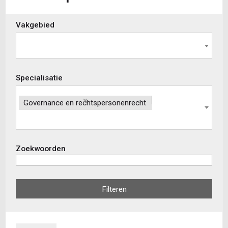
Skip
Vakgebied
to
view
results
Specialisatie
×
Governance en rechtspersonenrecht
Zoekwoorden
Filteren