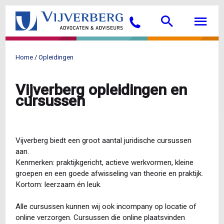
Overslaan
Searc
M
en
Bellen
naar
de
inhoud
Home
Opleidingen
gaan
Kruimelpad
Vijverberg opleidingen en
cursussen
Vijverberg biedt een groot aantal juridische cursussen
aan.
Kenmerken: praktijkgericht, actieve werkvormen, kleine
groepen en een goede afwisseling van theorie en praktijk.
Kortom: leerzaam én leuk.
Alle cursussen kunnen wij ook incompany op locatie of
online verzorgen. Cursussen die online plaatsvinden