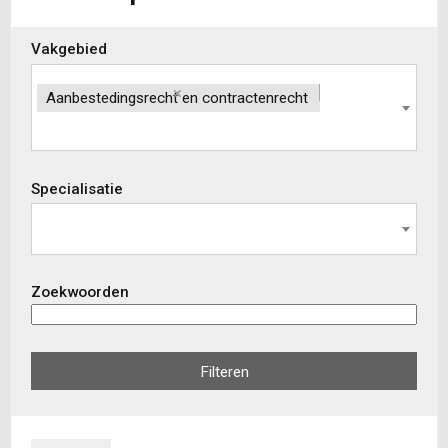
Skip
Vakgebied
to
view
×
Aanbestedingsrecht en contractenrecht
results
Specialisatie
Zoekwoorden
Filteren