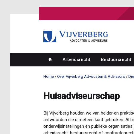
Overslaan
en
naar
de
inhoud
gaan
Arbeidsrecht
Bestuursrecht
Hoofdnavigatie
Home
Over Vijverberg Advocaten & Adviseurs
Di
Kruimelpad
Huisadviseurschap
Bij Vijverberg houden we van helder en prakti
antwoorden die u meteen kunt gebruiken. Al bi
onderwijsinstellingen en publieke organisaties
arbeidsrecht, bestuursrecht of contractenrecht