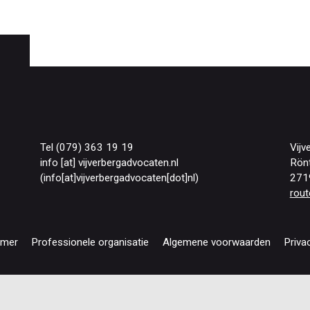
Tel (079) 363 19 19
Vijv
info
[at]
vijverbergadvocaten
.
nl
Rön
(info[at]vijverbergadvocaten[dot]nl)
271
rout
imer
Professionele organisatie
Algemene voorwaarden
Priva