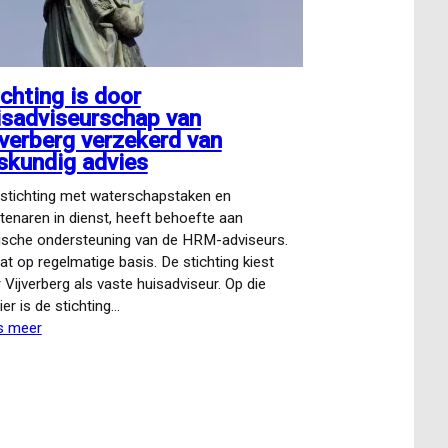
ichting is door
isadviseurschap van
jverberg verzekerd van
skundig advies
stichting met waterschapstaken en
enaren in dienst, heeft behoefte aan
dische ondersteuning van de HRM-adviseurs.
at op regelmatige basis. De stichting kiest
 Vijverberg als vaste huisadviseur. Op die
er is de stichting…
s meer
over
Stichting
is
door
huisadviseurschap
van