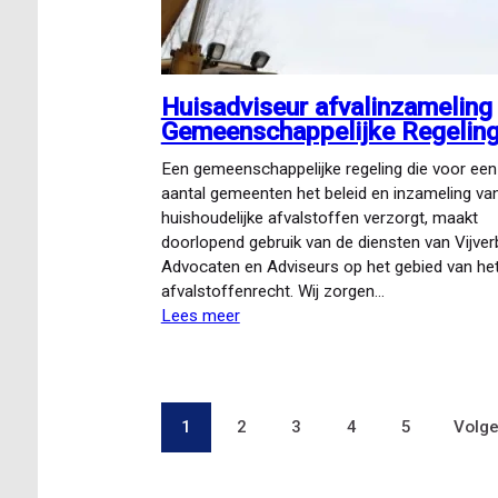
Huisadviseur afvalinzameling
Gemeenschappelijke Regelin
Een gemeenschappelijke regeling die voor een
aantal gemeenten het beleid en inzameling va
huishoudelijke afvalstoffen verzorgt, maakt
doorlopend gebruik van de diensten van Vijver
Advocaten en Adviseurs op het gebied van he
afvalstoffenrecht. Wij zorgen…
Lees meer
over
Huisadviseur
afvalinzameling
Gemeenschappelijke
Regeling
Pagina
1
Pagina
2
Pagina
3
Pagina
4
Pagina
5
Volg
Volge
Paginering
pagi