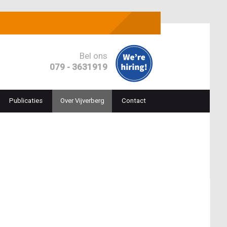
Bel ons
079 - 3631919
Publicaties
Over Vijverberg
Contact
ion