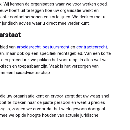
. Wij kennen de organisaties waar we voor werken goed.
ieuw hoeft uit te leggen hoe uw organisatie werkt en
vaste contactpersonen en korte lijnen. We denken met u
uridisch advies waar u direct mee verder kunt.
arstaat
ebied van
arbeidsrecht
,
bestuursrecht
en
contractenrecht
.
n, maar ook op één specifiek rechtsgebied. Van een korte
f een procedure: we pakken het voor u op. In alles wat we
raktisch en toepasbaar zijn. Vaak is het verzorgen van
van een huisadviseurschap.
die uw organisatie kent en ervoor zorgt dat uw vraag snel
nooit te zoeken naar de juiste persoon en weet u precies
ezig is, zorgen we ervoor dat het werk gewoon doorgaat.
armee we op de hoogte houden van actuele juridische