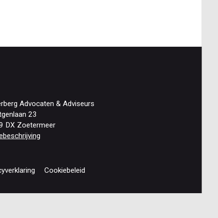
Vijverberg
verzekerd
van
deskundig
advies
erberg Advocaten & Adviseurs
tgenlaan 23
9 DX Zoetermeer
ebeschrijving
cyverklaring
Cookiebeleid