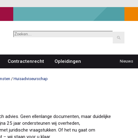
Zoeken
Contractenrecht
Opleidingen
Nieuws
Top
navigat
ensten
Huisadviseurschap
sch advies. Geen ellenlange documenten, maar duidelijke
jna 25 jaar ondersteunen wij overheden,
 met juridische vraagstukken. Of het nu gaat om
 – wij staan voor u klaar.