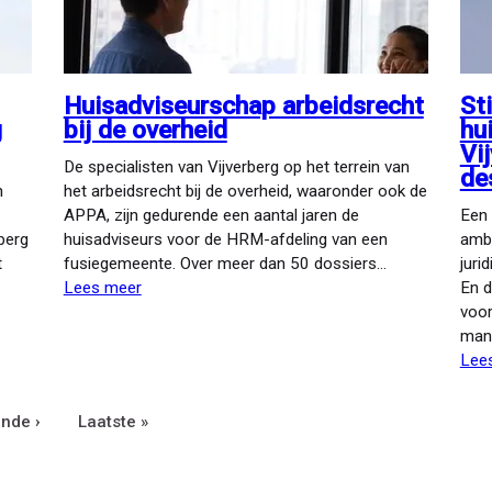
Huisadviseurschap arbeidsrecht
St
g
bij de overheid
hu
Vi
De specialisten van Vijverberg op het terrein van
de
n
het arbeidsrecht bij de overheid, waaronder ook de
APPA, zijn gedurende een aantal jaren de
Een 
berg
huisadviseurs voor de HRM-afdeling van een
ambt
t
fusiegemeente. Over meer dan 50 dossiers…
juri
Lees meer
over
En d
Huisadviseurschap
voor
arbeidsrecht
mani
bij
Lee
de
overheid
ende
nde ›
Laatste
Laatste »
na
pagina