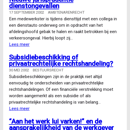
dienstongevallen
17 SEPTEMBER 2002
AMBTENARENRECHT
Een medewerkster is tijdens diensttijd met een collega in
een dienstauto onderweg om in opdracht van het
afdelingshoofd gebak te halen en raakt betrokken bij een
verkeersongeval. Hierbij loopt zij…
Lees meer
over
Nieuwe
Subsidiebeschikking of
jurisprudentie
privaatrechtelijke rechtshandeling?
dienstongevallen
30 MEI 2002
BESTUURSRECHT
Subsidiebeschikkingen zijn in de praktijk niet altijd
eenvoudig te onderscheiden van privaatrechtelijke
rechtshandelingen. Of een financiële verstrekking moet
worden aangemerkt als een subsidie of als
privaatrechtelijke rechtshandeling is van belang…
Lees meer
over
Subsidiebeschikking
“Aan het werk lui varken!” en de
of
aansprakelijkheid van de werkgever
privaatrechtelijke