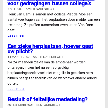
voor gedragingen tussen collega’s
rechtshandeling?
7 MEI 2002
AMBTENARENRECHT
Henk van Dam is samen met collega Piet de Mos een
aantal voertuigen aan het verplaatsen door middel van een
trekstang. Ze puffen tussendoor even uit en Van Dam
gaat…
Lees meer
over
“Aan
Een zieke herplaatsen, hoever gaat
het
uw plicht?
werk
lui
14 MAART 2002
AMBTENARENRECHT
varken!”
Na 24 maanden ziekte kan de ambtenaar worden
en
ontslagen, indien het na een zorgvuldig
de
herplaatsingsonderzoek niet mogelijk is gebleken hem
aansprakelijkheid
binnen het gezagsbereik van de werkgever andere arbeid
van
op te…
de
Lees meer
over
werkgever
Een
Besluit of feitelijke mededeling?
voor
zieke
gedragingen
herplaatsen,
20 FEBRUARI 2002
BESTUURSRECHT