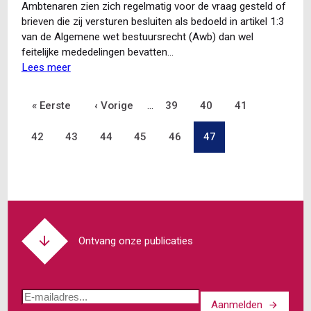
tussen
hoever
Ambtenaren zien zich regelmatig voor de vraag gesteld of
collega’s
gaat
brieven die zij versturen besluiten als bedoeld in artikel 1:3
uw
van de Algemene wet bestuursrecht (Awb) dan wel
plicht?
feitelijke mededelingen bevatten…
Lees meer
over
Besluit
of
Eerste
« Eerste
Vorige
‹ Vorige
…
Pagina
39
Pagina
40
Pagina
41
Paginering
feitelijke
mededeling?
Pagina
42
pagina
Pagina
43
pagina
Pagina
44
Pagina
45
Pagina
46
Pagina
47
Ontvang onze publicaties
E-
Aanmelden