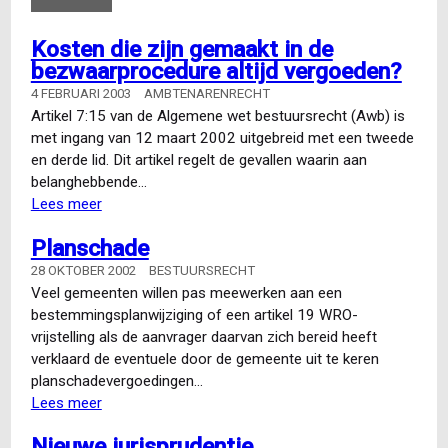
Kosten die zijn gemaakt in de
bezwaarprocedure altijd vergoeden?
4 FEBRUARI 2003
AMBTENARENRECHT
Artikel 7:15 van de Algemene wet bestuursrecht (Awb) is
met ingang van 12 maart 2002 uitgebreid met een tweede
en derde lid. Dit artikel regelt de gevallen waarin aan
belanghebbende…
Lees meer
over
Kosten
Planschade
die
zijn
28 OKTOBER 2002
BESTUURSRECHT
gemaakt
Veel gemeenten willen pas meewerken aan een
in
bestemmingsplanwijziging of een artikel 19 WRO-
de
vrijstelling als de aanvrager daarvan zich bereid heeft
bezwaarprocedure
verklaard de eventuele door de gemeente uit te keren
altijd
planschadevergoedingen…
vergoeden?
Lees meer
over
Planschade
Nieuwe jurisprudentie