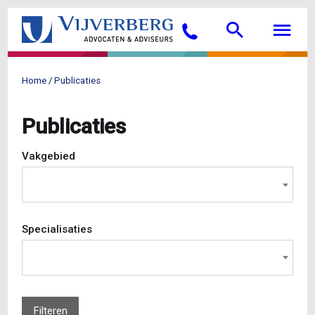
Overslaan
Searc
M
en
Bellen
naar
de
inhoud
Home
Publicaties
gaan
Kruimelpad
Publicaties
Vakgebied
Specialisaties
Filteren