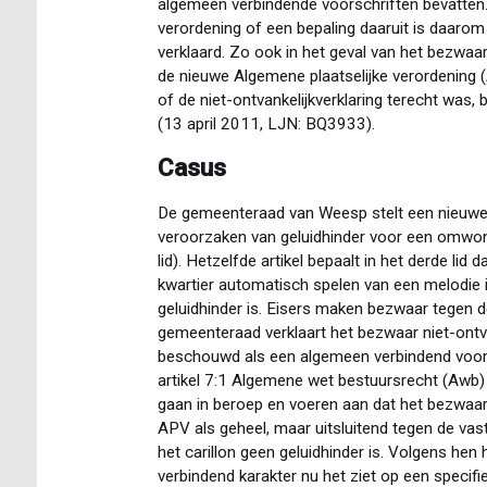
algemeen verbindende voorschriften bevatten
verordening of een bepaling daaruit is daarom 
verklaard. Zo ook in het geval van het bezwaa
de nieuwe Algemene plaatselijke verordening
of de niet-ontvankelijkverklaring terecht wa
(13 april 2011, LJN: BQ3933).
Casus
De gemeenteraad van Weesp stelt een nieuwe
veroorzaken van geluidhinder voor een omwone
lid). Hetzelfde artikel bepaalt in het derde lid d
kwartier automatisch spelen van een melodie i
geluidhinder is. Eisers maken bezwaar tegen de 
gemeenteraad verklaart het bezwaar niet-ont
beschouwd als een algemeen verbindend voorsc
artikel 7:1 Algemene wet bestuursrecht (Awb
gaan in beroep en voeren aan dat het bezwaar z
APV als geheel, maar uitsluitend tegen de vast
het carillon geen geluidhinder is. Volgens hen
verbindend karakter nu het ziet op een specifie