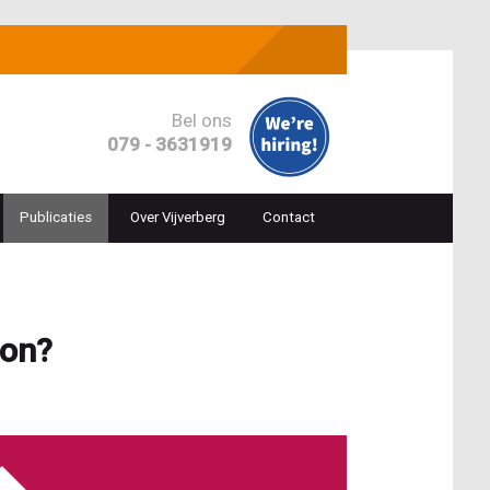
Bel ons
079 - 3631919
Publicaties
Over Vijverberg
Contact
ion
lon?