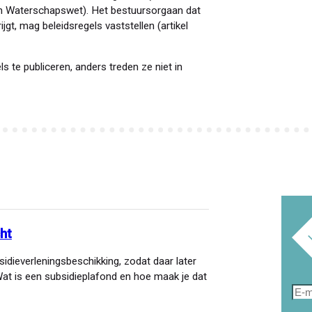
n Waterschapswet). Het bestuursorgaan dat
gt, mag beleidsregels vaststellen (artikel
s te publiceren, anders treden ze niet in
ht
idieverleningsbeschikking, zodat daar later
at is een subsidieplafond en hoe maak je dat
E-
mai