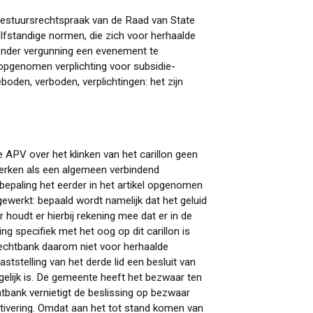
 bestuursrechtspraak van de Raad van State
lfstandige normen, die zich voor herhaalde
onder vergunning een evenement te
 opgenomen verplichting voor subsidie-
oden, verboden, verplichtingen: het zijn
e APV over het klinken van het carillon geen
merken als een algemeen verbindend
bepaling het eerder in het artikel opgenomen
gewerkt: bepaald wordt namelijk dat het geluid
r houdt er hierbij rekening mee dat er in de
ng specifiek met het oog op dit carillon is
rechtbank daarom niet voor herhaalde
tstelling van het derde lid een besluit van
lijk is. De gemeente heeft het bezwaar ten
htbank vernietigt de beslissing op bezwaar
tivering. Omdat aan het tot stand komen van