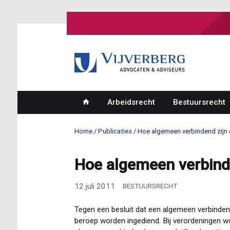
Overslaan
en
naar
de
inhoud
gaan
Arbeidsrecht
Bestuursrecht
Hoofdnavigatie
Home
Publicaties
Hoe algemeen verbindend zijn d
Kruimelpad
Hoe algemeen verbinde
12 juli 2011
BESTUURSRECHT
Tegen een besluit dat een algemeen verbinden
beroep worden ingediend. Bij verordeningen wo