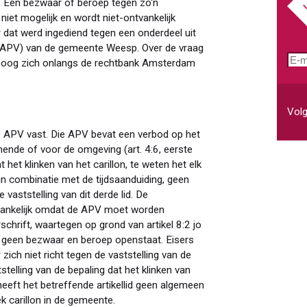
. Een bezwaar of beroep tegen zo'n
niet mogelijk en wordt niet-ontvankelijk
r dat werd ingediend tegen een onderdeel uit
 (APV) van de gemeente Weesp. Over de vraag
E-
s, boog zich onlangs de rechtbank Amsterdam
mai
Volg
 APV vast. Die APV bevat een verbod op het
nde of voor de omgeving (art. 4:6, eerste
at het klinken van het carillon, te weten het elk
n combinatie met de tijdsaanduiding, geen
vaststelling van dit derde lid. De
vankelijk omdat de APV moet worden
hrift, waartegen op grond van artikel 8:2 jo
) geen bezwaar en beroep openstaat. Eisers
ich niet richt tegen de vaststelling van de
stelling van de bepaling dat het klinken van
 heeft het betreffende artikellid geen algemeen
k carillon in de gemeente.