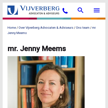
Overslaan
Searc
M
en
Bellen
naar
de
inhoud
Home
Over Vijverberg Advocaten & Adviseurs
Ons team
mr.
gaan
Kruimelpad
Jenny Meems
mr. Jenny Meems