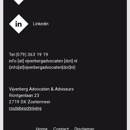
Linkedin
Tel (079) 363 19 19
info
[at]
vijverbergadvocaten
[dot]
nl
(info[at]vijverbergadvocaten[dot]nl)
Vijverberg Advocaten & Adviseurs
Röntgenlaan 23
2719 DX Zoetermeer
routebeschrijving
Home
Contact
Disclaimer