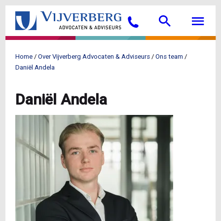
Overslaan
Searc
M
en
Bellen
naar
de
inhoud
Home
Over Vijverberg Advocaten & Adviseurs
Ons team
gaan
Kruimelpad
Daniël Andela
Daniël Andela