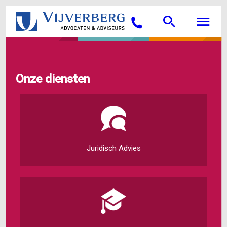
Overslaan
Searc
M
en
Bellen
naar
de
inhoud
gaan
Onze diensten
Juridisch Advies