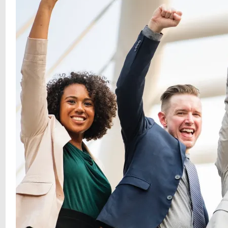
wettelijke
grondslag
door:
Annet
van
Soest