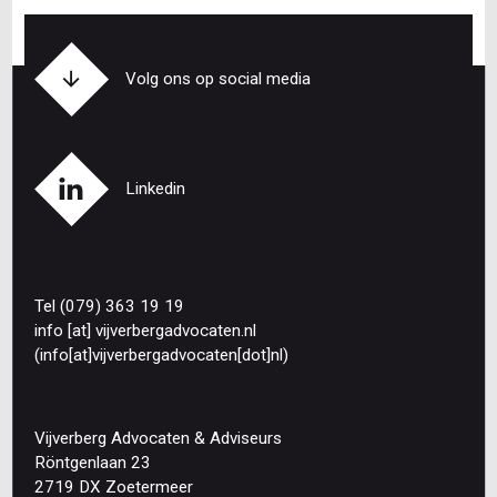
pagina
pagina
wat
kun
je
Volg ons op social media
doen?
Linkedin
Tel (079) 363 19 19
info
[at]
vijverbergadvocaten
.
nl
(info[at]vijverbergadvocaten[dot]nl)
Vijverberg Advocaten & Adviseurs
Röntgenlaan 23
2719 DX Zoetermeer