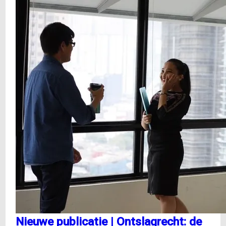
kamer
neemt
Aanpassingswet
AVG
aan
Nieuwe publicatie | Ontslagrecht: de