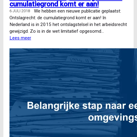
cumulatiegrond komt er aan!
We hebben een nieuwe publicatie geplaatst:
6 JULI 2018
Ontslagrecht: de cumulatiegrond komt er aan! In
Nederland is in 2015 het ontslagstelsel in het arbeidsrecht
gewijzigd. Zo is in de wet limitatief opgesomd…
Lees meer
over
Nieuwe
publicatie
|
Ontslagrecht:
de
cumulatiegrond
komt
er
aan!