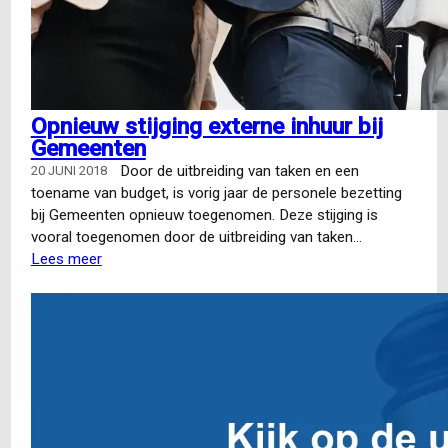
Opnieuw stijging externe inhuur bij
Gemeenten
Door de uitbreiding van taken en een
20 JUNI 2018
toename van budget, is vorig jaar de personele bezetting
bij Gemeenten opnieuw toegenomen. Deze stijging is
vooral toegenomen door de uitbreiding van taken…
Lees meer
over
Opnieuw
stijging
externe
inhuur
bij
Gemeenten