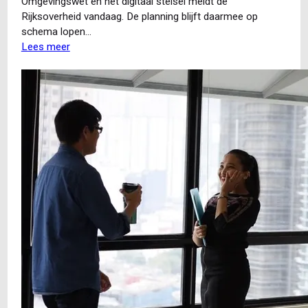
Omgevingswet en het digitaal stelsel meldt de
Rijksoverheid vandaag. De planning blijft daarmee op
schema lopen…
Lees meer
over
Omgevingswet
kan
door
volgens
plan