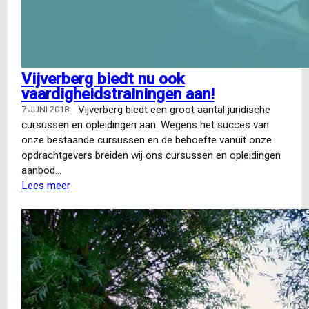
Vijverberg biedt nu ook
vaardigheidstrainingen aan!
Vijverberg biedt een groot aantal juridische
7 JUNI 2018
cursussen en opleidingen aan. Wegens het succes van
onze bestaande cursussen en de behoefte vanuit onze
opdrachtgevers breiden wij ons cursussen en opleidingen
aanbod…
Lees meer
over
Vijverberg
biedt
nu
ook
vaardigheidstrainingen
aan!