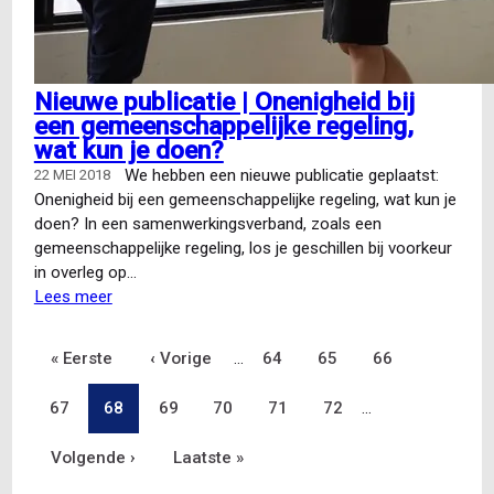
Nieuwe publicatie | Onenigheid bij
een gemeenschappelijke regeling,
wat kun je doen?
We hebben een nieuwe publicatie geplaatst:
22 MEI 2018
Onenigheid bij een gemeenschappelijke regeling, wat kun je
doen? In een samenwerkingsverband, zoals een
gemeenschappelijke regeling, los je geschillen bij voorkeur
in overleg op…
Lees meer
over
Nieuwe
publicatie
Eerste
« Eerste
Vorige
‹ Vorige
…
Pagina
64
Pagina
65
Pagina
66
Paginering
|
Onenigheid
Pagina
67
pagina
Pagina
68
pagina
Pagina
69
Pagina
70
Pagina
71
Pagina
72
…
bij
een
Volgende
Volgende ›
Laatste
Laatste »
gemeenschappelijke
regeling,