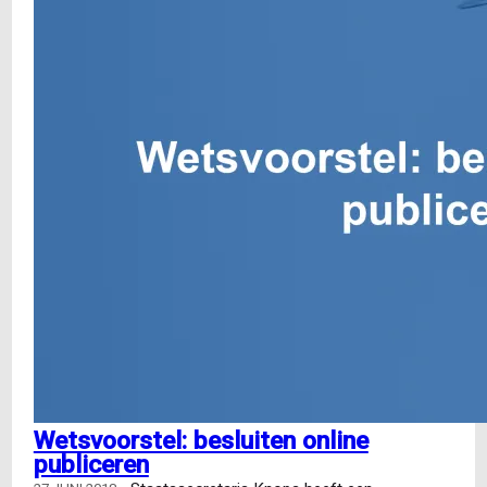
en
beter
omgevingsrecht
Wetsvoorstel: besluiten online
publiceren