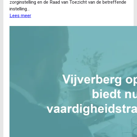
zorginstelling en de Raad van Toezicht van de betreffende
instelling…
Lees meer
over
Uitspraak
Wnt
en
ontbinding
arbeidsovereenkomst:
door
Violette
Moons