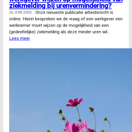
ziekmelding bij urenvermindering?
Onze nieuwste publicatie arbeidsrecht is
26 JUNI 2026
online. Hierin bespreken we de vraag of een werkgever een
werknemer moet wijzen op de mogelijkheid van een
(gedeeltelijke) ziekmelding als deze minder uren wil…
Lees meer
over
Nieuwe
publicatie
|
Moet
een
werkgever
wijzen
op
mogelijkheid
van
ziekmelding
bij
urenvermindering?