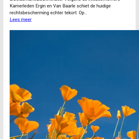
Kamerleden Ergin en Van Baarle schiet de huidige
rechtsbescherming echter tekort. Op…
Lees meer
over
Wetsvoorstel
Toezicht
gelijke
kansen
bij
werving
en
selectie