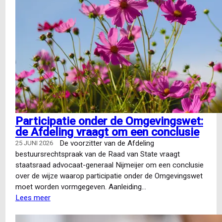
Participatie onder de Omgevingswet:
de Afdeling vraagt om een conclusie
De voorzitter van de Afdeling
25 JUNI 2026
bestuursrechtspraak van de Raad van State vraagt
staatsraad advocaat-generaal Nijmeijer om een conclusie
over de wijze waarop participatie onder de Omgevingswet
moet worden vormgegeven. Aanleiding…
Lees meer
over
Participatie
onder