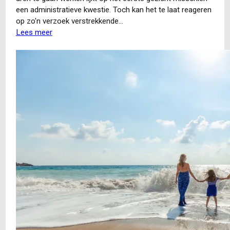
een administratieve kwestie. Toch kan het te laat reageren
op zo'n verzoek verstrekkende…
Lees meer
over
Wet
flexibel
werken:
een
te
late
reactie
met
grote
gevolgen