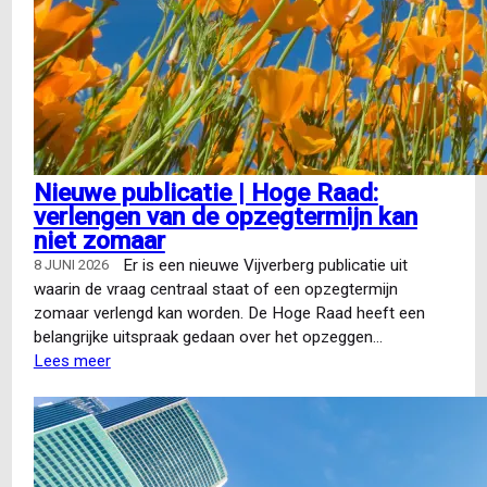
Nieuwe publicatie | Hoge Raad:
verlengen van de opzegtermijn kan
niet zomaar
Er is een nieuwe Vijverberg publicatie uit
8 JUNI 2026
waarin de vraag centraal staat of een opzegtermijn
zomaar verlengd kan worden. De Hoge Raad heeft een
belangrijke uitspraak gedaan over het opzeggen…
Lees meer
over
Nieuwe
publicatie
|
Hoge
Raad: