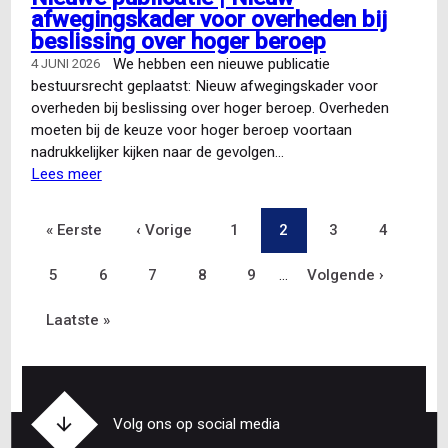
afwegingskader voor overheden bij
beslissing over hoger beroep
We hebben een nieuwe publicatie
4 JUNI 2026
bestuursrecht geplaatst: Nieuw afwegingskader voor
overheden bij beslissing over hoger beroep. Overheden
moeten bij de keuze voor hoger beroep voortaan
nadrukkelijker kijken naar de gevolgen…
Lees meer
over
Nieuwe
publicatie
Eerste
« Eerste
Vorige
‹ Vorige
Pagina
1
Pagina
2
Pagina
3
Pagina
4
Paginering
|
Nieuw
pagina
Pagina
5
Pagina
6
pagina
Pagina
7
Pagina
8
Pagina
9
…
Volgende
Volgende ›
afwegingskader
voor
Laatste
Laatste »
pagina
overheden
bij
pagina
beslissing
over
hoger
Volg ons op social media
beroep