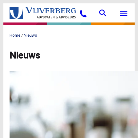
Overslaan
Searc
M
en
Bellen
naar
de
inhoud
Home
Nieuws
gaan
Kruimelpad
Nieuws