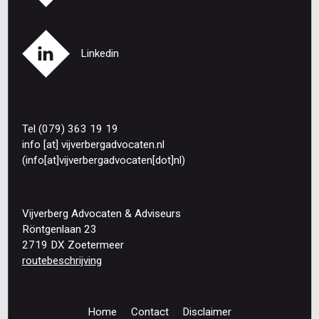
Linkedin
Tel (079) 363 19 19
info
[at]
vijverbergadvocaten
.
nl
(info[at]vijverbergadvocaten[dot]nl)
Vijverberg Advocaten & Adviseurs
Röntgenlaan 23
2719 DX Zoetermeer
routebeschrijving
Home
Contact
Disclaimer
Footer