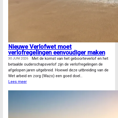
Nieuwe Verlofwet moet
verlofregelingen eenvoudiger maken
Met de komst van het geboorteverlof en het
30 JUNI 2026
betaalde ouderschapsverlof zijn de verlofregelingen de
afgelopen jaren uitgebreid. Hoewel deze uitbreiding van de
Wet arbeid en zorg (Wazo) een goed doel…
Lees meer
over
Nieuwe
Verlofwet
moet
verlofregelingen
eenvoudiger
maken