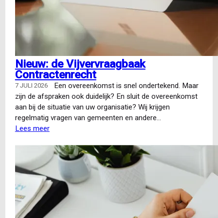
Nieuw: de Vijvervraagbaak
Contractenrecht
Een overeenkomst is snel ondertekend. Maar
7 JULI 2026
zijn de afspraken ook duidelijk? En sluit de overeenkomst
aan bij de situatie van uw organisatie? Wij krijgen
regelmatig vragen van gemeenten en andere…
Lees meer
over
Nieuw:
de
Vijvervraagbaak
Contractenrecht