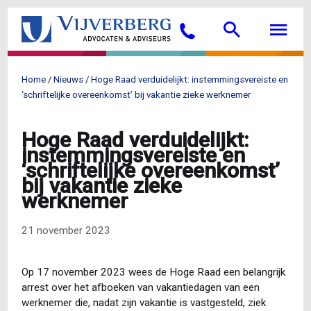
Overslaan
Searc
M
en
Bellen
naar
de
inhoud
Home
Nieuws
Hoge Raad verduidelijkt: instemmingsvereiste en
gaan
Kruimelpad
‘schriftelijke overeenkomst’ bij vakantie zieke werknemer
Hoge Raad verduidelijkt:
instemmingsvereiste en
‘schriftelijke overeenkomst’
bij vakantie zieke
werknemer
21 november 2023
Op 17 november 2023 wees de Hoge Raad een belangrijk
arrest over het afboeken van vakantiedagen van een
werknemer die, nadat zijn vakantie is vastgesteld, ziek