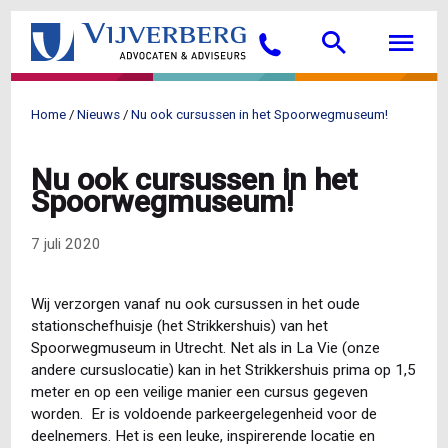
Overslaan
Searc
M
en
Bellen
naar
de
inhoud
Home
Nieuws
Nu ook cursussen in het Spoorwegmuseum!
gaan
Kruimelpad
Nu ook cursussen in het
Spoorwegmuseum!
7 juli 2020
Wij verzorgen vanaf nu ook cursussen in het oude
stationschefhuisje (het Strikkershuis) van het
Spoorwegmuseum in Utrecht. Net als in La Vie (onze
andere cursuslocatie) kan in het Strikkershuis prima op 1,5
meter en op een veilige manier een cursus gegeven
worden. Er is voldoende parkeergelegenheid voor de
deelnemers. Het is een leuke, inspirerende locatie en