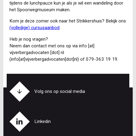
tijdens de lunchpauze kun je als je wil een wandeling door
het Spoorwegmuseum maken.
Kom je deze zomer ook naar het Strikkershuis? Bekijk ons
(volledige) cursusaanbod
.
Heb je nog vragen?
Neem dan contact met ons op via
info
[at]
vijverbergadvocaten
[dot]
nl
(info[at]vijverbergadvocaten[dot]nl)
of 079-363 19 19.
Volg ons op social media
Linkedin