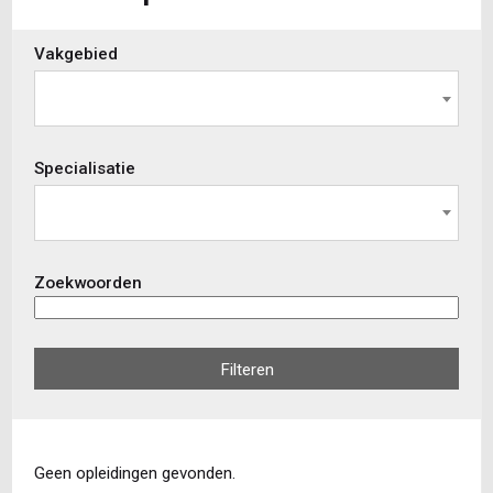
Skip
Vakgebied
to
view
results
Specialisatie
Zoekwoorden
Filteren
Geen opleidingen gevonden.