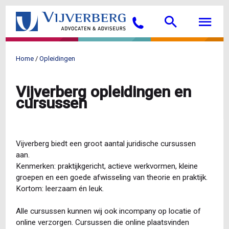
Overslaan
Searc
M
en
Bellen
naar
de
inhoud
Home
Opleidingen
gaan
Kruimelpad
Vijverberg opleidingen en
cursussen
Vijverberg biedt een groot aantal juridische cursussen
aan.
Kenmerken: praktijkgericht, actieve werkvormen, kleine
groepen en een goede afwisseling van theorie en praktijk.
Kortom: leerzaam én leuk.
Alle cursussen kunnen wij ook incompany op locatie of
online verzorgen. Cursussen die online plaatsvinden