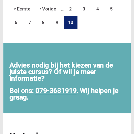
Eerste
« Eerste
Vorige
‹ Vorige
…
Pagina
2
Pagina
3
Pagina
4
Pagina
5
Paginering
pagina
Pagina
6
Pagina
7
pagina
Pagina
8
Pagina
9
Pagina
10
Advies nodig bij het kiezen van de
juiste cursus? Of wil je meer
informatie?
Bel ons:
079-3631919
. Wij helpen je
graag.