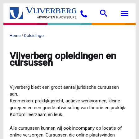
Overslaan
Searc
M
en
Bellen
naar
de
inhoud
Home
Opleidingen
gaan
Kruimelpad
Vijverberg opleidingen en
cursussen
Vijverberg biedt een groot aantal juridische cursussen
aan.
Kenmerken: praktijkgericht, actieve werkvormen, kleine
groepen en een goede afwisseling van theorie en praktijk.
Kortom: leerzaam én leuk.
Alle cursussen kunnen wij ook incompany op locatie of
online verzorgen. Cursussen die online plaatsvinden