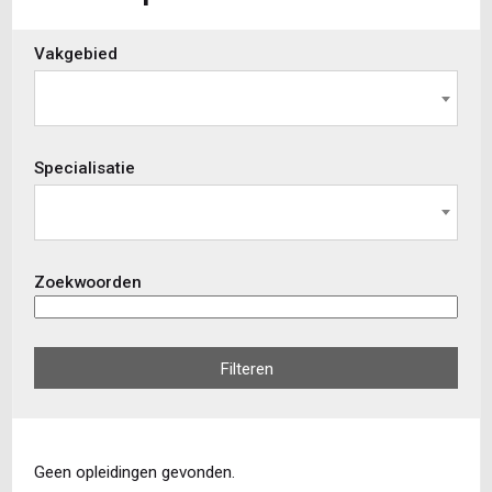
Skip
Vakgebied
to
view
results
Specialisatie
Zoekwoorden
Filteren
Geen opleidingen gevonden.