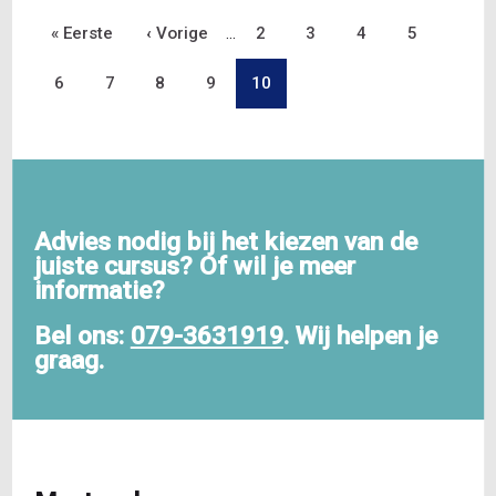
Eerste
« Eerste
Vorige
‹ Vorige
…
Pagina
2
Pagina
3
Pagina
4
Pagina
5
Paginering
pagina
Pagina
6
Pagina
7
pagina
Pagina
8
Pagina
9
Pagina
10
Advies nodig bij het kiezen van de
juiste cursus? Of wil je meer
informatie?
Bel ons:
079-3631919
. Wij helpen je
graag.