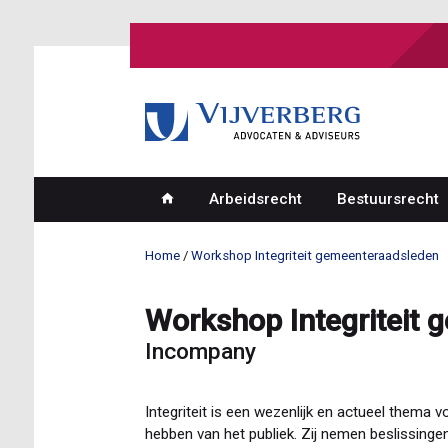
Overslaan
en
naar
de
inhoud
gaan
Arbeidsrecht
Bestuursrecht
Hoofdnavigatie
Home
Workshop Integriteit gemeenteraadsleden
Kruimelpad
Workshop Integriteit
Incompany
Integriteit is een wezenlijk en actueel thema
hebben van het publiek. Zij nemen beslissinge