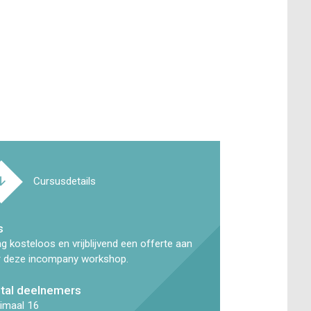
Cursusdetails
s
g kosteloos en vrijblijvend een offerte aan
r deze incompany workshop.
tal deelnemers
imaal 16