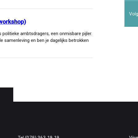
Volg
(workshop)
s politieke ambtsdragers, een onmisbare pijler.
de samenleving en ben je dagelijks betrokken
Tel (079) 363 19 19
Vijv