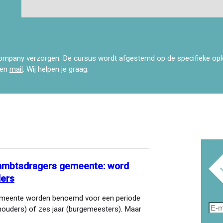
ompany verzorgen. De cursus wordt afgestemd op de specifieke op
een
mail
. Wij helpen je graag.
e ambtsdragers gemeente: word
ders
gemeente worden benoemd voor een periode
E-
thouders) of zes jaar (burgemeesters). Maar
mai