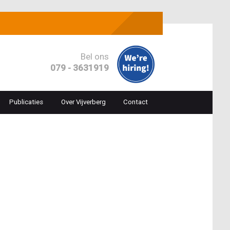
Bel ons
079 - 3631919
Publicaties
Over Vijverberg
Contact
ion