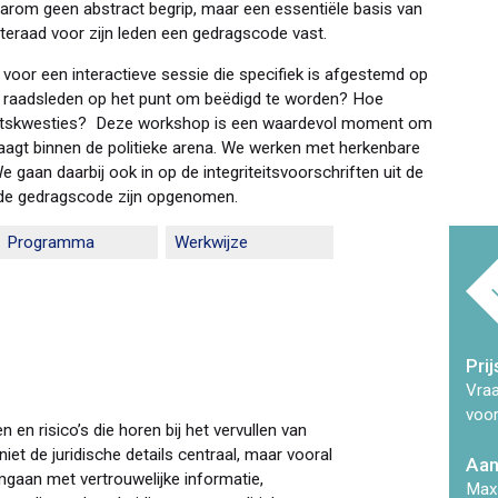
daarom geen abstract begrip, maar een essentiële basis van
teraad voor zijn leden een gedragscode vast.
d voor een interactieve sessie die specifiek is afgestemd op
we raadsleden op het punt om beëdigd te worden? Hoe
eitskwesties? Deze workshop is een waardevol moment om
vraagt binnen de politieke arena. We werken met herkenbare
e gaan daarbij ook in op de integriteitsvoorschriften uit de
 de gedragscode zijn opgenomen.
Programma
Werkwijze
Prij
Vraa
voo
 en risico’s die horen bij het vervullen van
 niet de juridische details centraal, maar vooral
Aan
mgaan met vertrouwelijke informatie,
Max