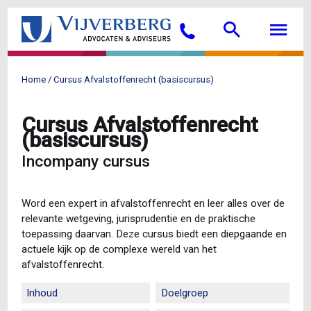
Overslaan
Searc
M
en
Bellen
naar
de
inhoud
Home
Cursus Afvalstoffenrecht (basiscursus)
gaan
Kruimelpad
Cursus Afvalstoffenrecht
(basiscursus)
Incompany cursus
Word een expert in afvalstoffenrecht en leer alles over de
relevante wetgeving, jurisprudentie en de praktische
toepassing daarvan. Deze cursus biedt een diepgaande en
actuele kijk op de complexe wereld van het
afvalstoffenrecht.
Inhoud
Doelgroep