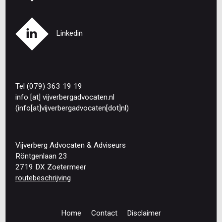
Linkedin
Tel (079) 363 19 19
info
[at]
vijverbergadvocaten
.
nl
(info[at]vijverbergadvocaten[dot]nl)
Vijverberg Advocaten & Adviseurs
Röntgenlaan 23
2719 DX Zoetermeer
routebeschrijving
Home
Contact
Disclaimer
Footer