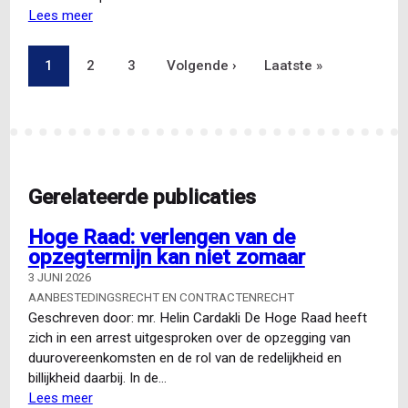
Lees meer
over
Ambtenaar
berust
Pagina
1
Pagina
2
Pagina
3
Volgende
Volgende ›
Laatste
Laatste »
Paginering
in
geëindigde
pagina
pagina
detachering
Gerelateerde publicaties
Hoge Raad: verlengen van de
opzegtermijn kan niet zomaar
3 JUNI 2026
AANBESTEDINGSRECHT EN CONTRACTENRECHT
Geschreven door: mr. Helin Cardakli De Hoge Raad heeft
zich in een arrest uitgesproken over de opzegging van
duurovereenkomsten en de rol van de redelijkheid en
billijkheid daarbij. In de…
Lees meer
over