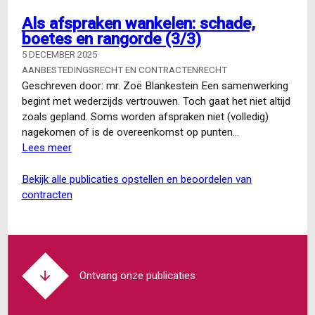
Hoge
Als afspraken wankelen: schade,
Raad:
boetes en rangorde (3/3)
verlengen
van
5 DECEMBER 2025
de
AANBESTEDINGSRECHT EN CONTRACTENRECHT
opzegtermijn
Geschreven door: mr. Zoë Blankestein Een samenwerking
kan
begint met wederzijds vertrouwen. Toch gaat het niet altijd
niet
zoals gepland. Soms worden afspraken niet (volledig)
zomaar
nagekomen of is de overeenkomst op punten…
Lees meer
over
Als
afspraken
bekijk alle publicaties opstellen en beoordelen van
wankelen:
contracten
schade,
boetes
en
rangorde
(3/3)
Ontvang onze publicaties