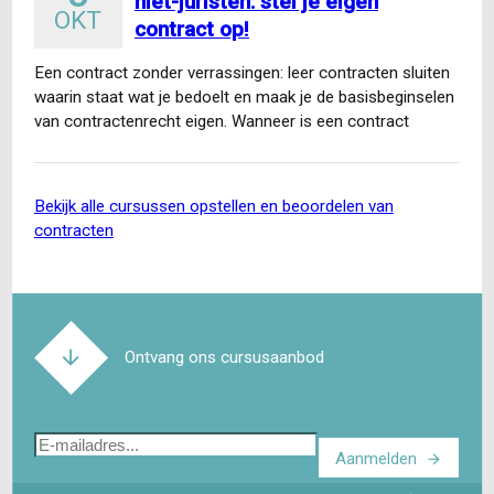
niet-juristen: stel je eigen
OKT
contract op!
Een contract zonder verrassingen: leer contracten sluiten
waarin staat wat je bedoelt en maak je de basisbeginselen
van contractenrecht eigen. Wanneer is een contract
gesloten…
bekijk alle cursussen opstellen en beoordelen van
contracten
Ontvang ons cursusaanbod
E-
Aanmelden
mailadres