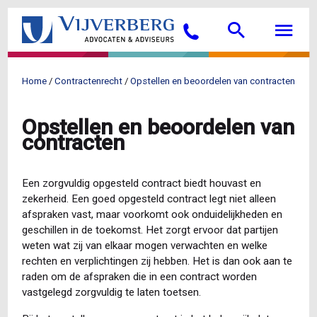
Overslaan
Searc
M
en
Bellen
naar
de
inhoud
Home
Contractenrecht
Opstellen en beoordelen van contracten
gaan
Kruimelpad
Opstellen en beoordelen van
contracten
Een zorgvuldig opgesteld contract biedt houvast en
zekerheid. Een goed opgesteld contract legt niet alleen
afspraken vast, maar voorkomt ook onduidelijkheden en
geschillen in de toekomst. Het zorgt ervoor dat partijen
weten wat zij van elkaar mogen verwachten en welke
rechten en verplichtingen zij hebben. Het is dan ook aan te
raden om de afspraken die in een contract worden
vastgelegd zorgvuldig te laten toetsen.