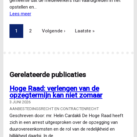
gemeente dat de medewerkers hun vaardigheden in het
opstellen en…
Lees meer
over
Basistraining
Contractenrecht
Pagina
1
Pagina
2
Volgende
Volgende ›
Laatste
Laatste »
Paginering
pagina
pagina
Gerelateerde publicaties
Hoge Raad: verlengen van de
opzegtermijn kan niet zomaar
3 JUNI 2026
AANBESTEDINGSRECHT EN CONTRACTENRECHT
Geschreven door: mr. Helin Cardakli De Hoge Raad heeft
zich in een arrest uitgesproken over de opzegging van
duurovereenkomsten en de rol van de redelijkheid en
billijkheid daarbij. In de…