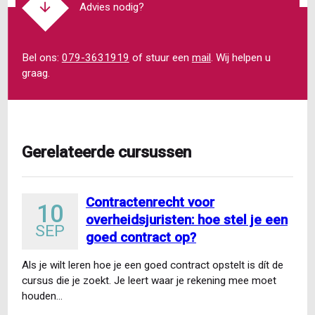
Advies nodig?
Bel ons:
079-3631919
of stuur een
mail
. Wij helpen u
graag.
Gerelateerde cursussen
Contractenrecht voor
10
overheidsjuristen: hoe stel je een
SEP
goed contract op?
Als je wilt leren hoe je een goed contract opstelt is dít de
cursus die je zoekt. Je leert waar je rekening mee moet
houden…