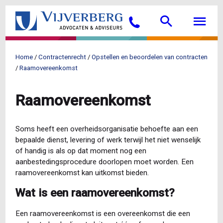
Overslaan
Searc
M
en
Bellen
naar
de
inhoud
Home
Contractenrecht
Opstellen en beoordelen van contracten
gaan
Kruimelpad
Raamovereenkomst
Raamovereenkomst
Soms heeft een overheidsorganisatie behoefte aan een
bepaalde dienst, levering of werk terwijl het niet wenselijk
of handig is als op dat moment nog een
aanbestedingsprocedure doorlopen moet worden. Een
raamovereenkomst kan uitkomst bieden.
Wat is een raamovereenkomst?
Een raamovereenkomst is een overeenkomst die een