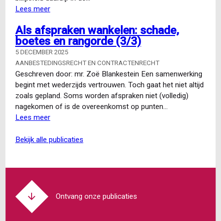
Lees meer
over
Hoge
Als afspraken wankelen: schade,
Raad:
boetes en rangorde (3/3)
verlengen
van
5 DECEMBER 2025
de
AANBESTEDINGSRECHT EN CONTRACTENRECHT
opzegtermijn
Geschreven door: mr. Zoë Blankestein Een samenwerking
kan
begint met wederzijds vertrouwen. Toch gaat het niet altijd
niet
zoals gepland. Soms worden afspraken niet (volledig)
zomaar
nagekomen of is de overeenkomst op punten…
Lees meer
over
Als
afspraken
bekijk alle publicaties
wankelen:
schade,
boetes
en
rangorde
Ontvang onze publicaties
(3/3)