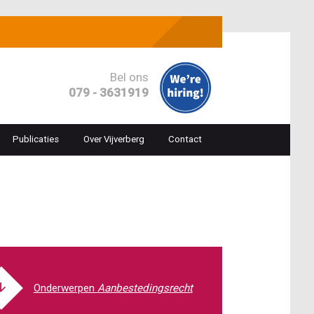
Bel ons
079 - 3631919
Publicaties
Over Vijverberg
Contact
ion
Aanbestedingsrecht