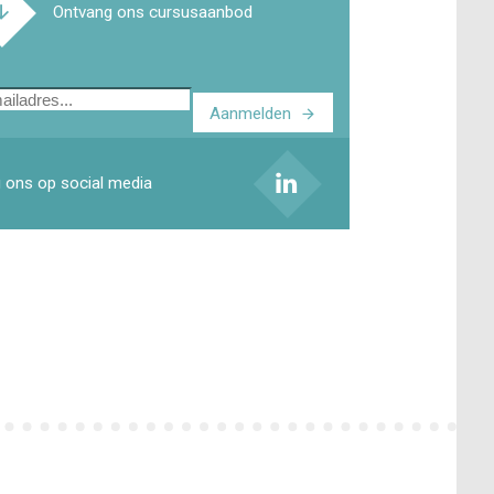
Ontvang ons cursusaanbod
Aanmelden
ladres
 ons op social media