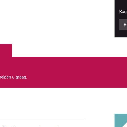
Bas
B
 helpen u graag.