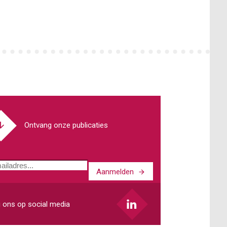
ICT-
contract
voor
een
gemeente
Ontvang onze publicaties
Aanmelden
ladres
 ons op social media