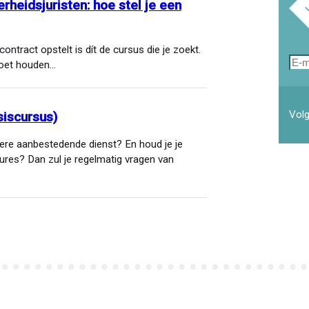
rheidsjuristen: hoe stel je een
contract opstelt is dít de cursus die je zoekt.
E-
moet houden…
mai
Volg
iscursus)
ere aanbestedende dienst? En houd je je
res? Dan zul je regelmatig vragen van