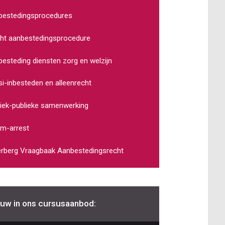
bestedingsprocedures
ht aanbestedingsprocedure
esteding diensten zorg en welzijn
i-inbesteden en alleenrecht
iek-publieke samenwerking
m-arrest
erberg Vraagbaak Aanbestedingsrecht
uw in ons cursusaanbod: