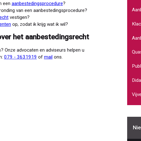
an een
aanbestedingsprocedure
?
Aan
fronding van een aanbestedingsprocedure?
recht
vestigen?
Klac
enten
op, zodat ik krijg wat ik wil?
 over het aanbestedingsrecht
Aanb
? Onze advocaten en adviseurs helpen u
Quas
n:
079 - 3631919
of
mail
ons.
Publ
Dida
Vijv
Nie