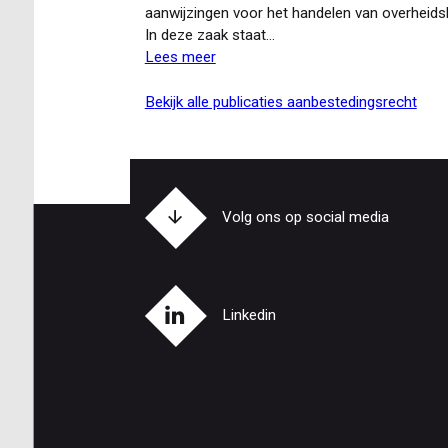
slotstuk?
aanwijzingen voor het handelen van overheids
In deze zaak staat…
Lees meer
over
Vervolg
Didam-
bekijk alle publicaties aanbestedingsrecht
arrest:
Hoge
Raad
oordeelt
over
Volg ons op social media
de
gevolgen
van
schending
Linkedin
van
de
Didam-
regels