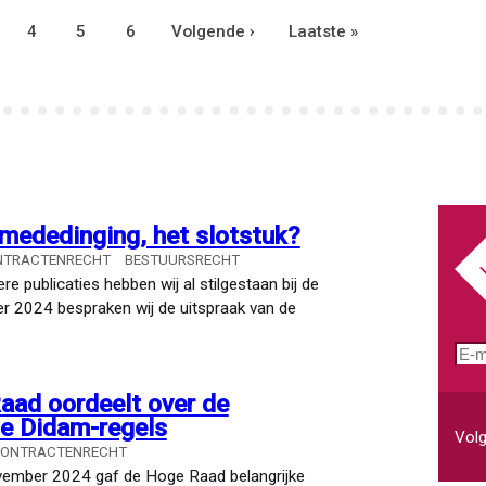
jurist
gina
Pagina
4
Pagina
5
Pagina
6
Volgende
Volgende ›
Laatste
Laatste »
aanbestedingsrecht
pagina
pagina
 mededinging, het slotstuk?
NTRACTENRECHT
BESTUURSRECHT
e publicaties hebben wij al stilgestaan bij de
er 2024 bespraken wij de uitspraak van de
E-
mai
aad oordeelt over de
de Didam-regels
Volg
CONTRACTENRECHT
ovember 2024 gaf de Hoge Raad belangrijke