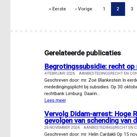
aanbestedingsrecht
Eerste
« Eerste
Vorige
‹ Vorige
Pagina
1
Pagina
2
Pa
3
Paginering
en
staatssteun
pagina
pagina
voor
gemeente
Gerelateerde publicaties
Begrotingssubsidie: recht op
4 FEBRUARI 2026
AANBESTEDINGSRECHT EN CO
Geschreven door: mr. Zoë Blankestein In eerder
mededingingsplicht bij subsidies. Op 30 oktob
rechtbank Limburg. Daarin…
Lees meer
over
Begrotingssubsidie:
Vervolg Didam-arrest: Hoge R
recht
gevolgen van schending van 
op
mededinging,
26 NOVEMBER 2024
AANBESTEDINGSRECHT EN 
het
Geschreven door: mr. Helin Cardakli Op 15 n