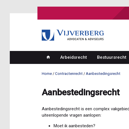
Overslaan
en
naar
de
inhoud
gaan
Arbeidsrecht
Bestuursrecht
Hoofdnavigatie
Home
Contractenrecht
Aanbestedingsrecht
Kruimelpad
Aanbestedingsrecht
Aanbestedingsrecht is een complex vakgebied,
uiteenlopende vragen aanlopen:
Moet ik aanbesteden?