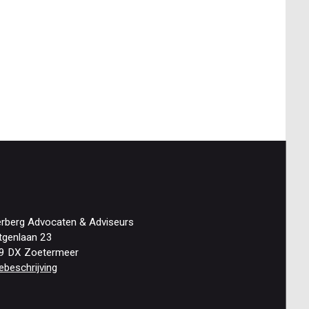
erberg Advocaten & Adviseurs
tgenlaan 23
9 DX Zoetermeer
ebeschrijving