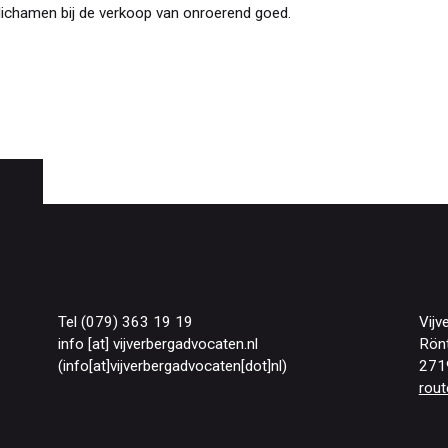
lichamen bij de verkoop van onroerend goed.
Tel (079) 363 19 19
Vijv
info
[at]
vijverbergadvocaten
.
nl
Rön
(info[at]vijverbergadvocaten[dot]nl)
271
rout