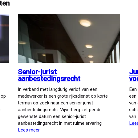
ten
Senior-jurist
Ju
aanbestedingsrecht
vo
In verband met langdurig verlof van een
Een 
 op
medewerker is een grote rijksdienst op korte
een 
termijn op zoek naar een senior jurist
van 
e
aanbestedingsrecht. Vijverberg zet per de
sche
gewenste datum een senior-jurist
van 
aanbestedingsrecht in met ruime ervaring…
Lee
Lees meer
over
Senior-