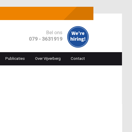
Bel ons
079 - 3631919
Publicaties
Over Vijverberg
Contact
ion