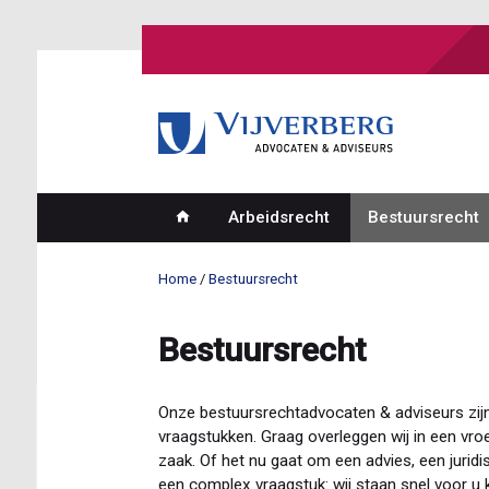
Overslaan
en
naar
de
inhoud
gaan
Arbeidsrecht
Bestuursrecht
Hoofdnavigatie
Home
Bestuursrecht
Kruimelpad
Bestuursrecht
Onze bestuursrechtadvocaten & adviseurs zijn
vraagstukken. Graag overleggen wij in een vro
zaak. Of het nu gaat om een advies, een jurid
een complex vraagstuk: wij staan snel voor u k