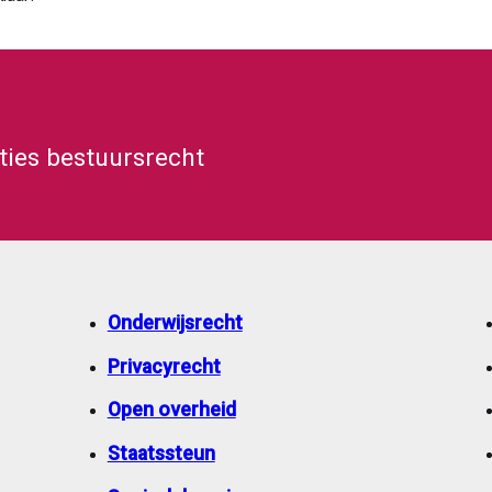
aties bestuursrecht
Onderwijsrecht
Privacyrecht
Open overheid
Staatssteun