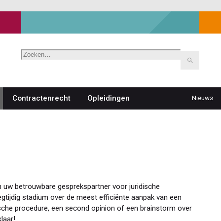
Zoeken
Contractenrecht
Opleidingen
Nieuws
Top
navigat
 uw betrouwbare gesprekspartner voor juridische
egtijdig stadium over de meest efficiënte aanpak van een
ische procedure, een second opinion of een brainstorm over
laar!