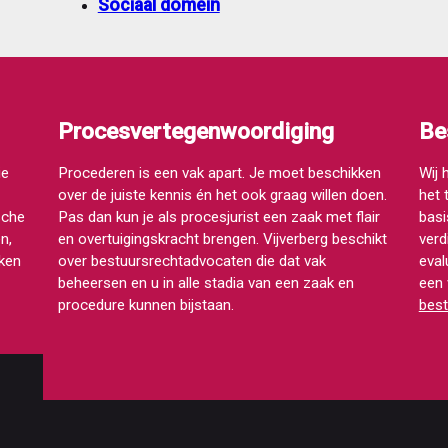
Sociaal domein
Procesvertegenwoordiging
Be
ie
Procederen is een vak apart. Je moet beschikken
Wij 
over de juiste kennis én het ook graag willen doen.
het 
sche
Pas dan kun je als procesjurist een zaak met flair
basi
n,
en overtuigingskracht brengen. Vijverberg beschikt
verd
aken
over bestuursrechtadvocaten die dat vak
eval
beheersen en u in alle stadia van een zaak en
een 
procedure kunnen bijstaan.
best