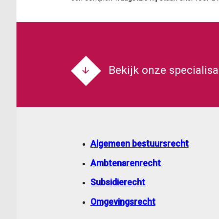
Bekijk onze specialis
Algemeen bestuursrecht
Ambtenarenrecht
Subsidierecht
Omgevingsrecht