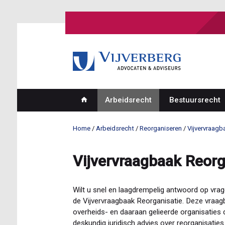
Overslaan
en
naar
de
inhoud
gaan
Arbeidsrecht
Bestuursrecht
Hoofdnavigatie
Home
Arbeidsrecht
Reorganiseren
Vijvervraagb
Kruimelpad
Vijvervraagbaak Reorg
Wilt u snel en laagdrempelig antwoord op vrage
de Vijvervraagbaak Reorganisatie. Deze vraag
overheids- en daaraan gelieerde organisaties
deskundig juridisch advies over reorganisaties