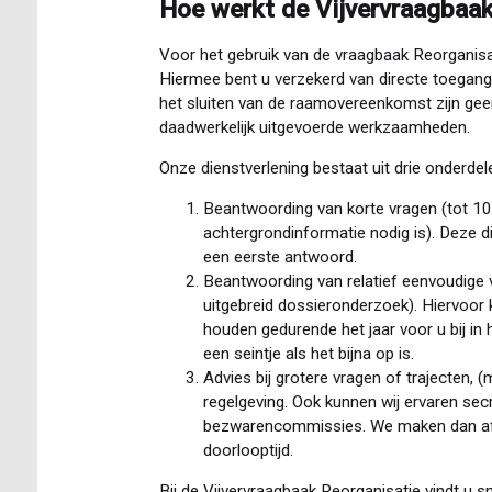
Hoe werkt de Vijvervraagbaak
Voor het gebruik van de vraagbaak Reorganisa
Hiermee bent u verzekerd van directe toegang
het sluiten van de raamovereenkomst zijn geen
daadwerkelijk uitgevoerde werkzaamheden.
Onze dienstverlening bestaat uit drie onderdel
Beantwoording van korte vragen (tot 10
achtergrondinformatie nodig is). Deze di
een eerste antwoord.
Beantwoording van relatief eenvoudige 
uitgebreid dossieronderzoek). Hiervoor k
houden gedurende het jaar voor u bij in h
een seintje als het bijna op is.
Advies bij grotere vragen of trajecten,
regelgeving. Ook kunnen wij ervaren sec
bezwarencommissies. We maken dan afzo
doorlooptijd.
Bij de Vijvervraagbaak Reorganisatie vindt u s