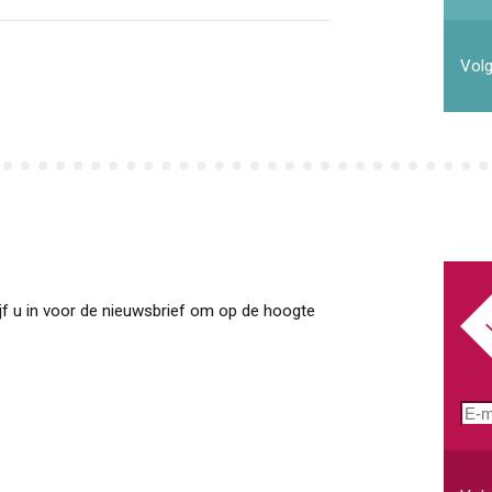
mai
Volg
jf u in voor de nieuwsbrief om op de hoogte
E-
mai