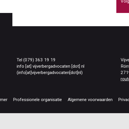
Volg
Tel (079) 363 19 19
Vijv
info
[at]
vijverbergadvocaten
[dot]
nl
Rön
(info[at]vijverbergadvocaten[dot]nl)
271
rout
imer
Professionele organisatie
Algemene voorwaarden
Priva