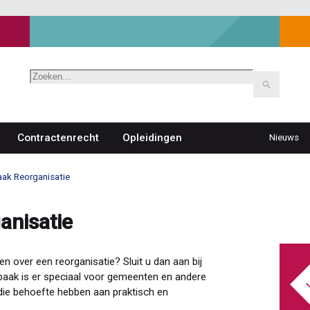
Zoeken
Contractenrecht
Opleidingen
Nieuws
Top
navigat
aak Reorganisatie
anisatie
n over een reorganisatie? Sluit u dan aan bij
baak is er speciaal voor gemeenten en andere
 die behoefte hebben aan praktisch en
.