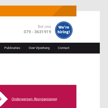
Bel ons
079 - 3631919
Publicaties
Over Vijverberg
Contact
ion
Reorganiseren