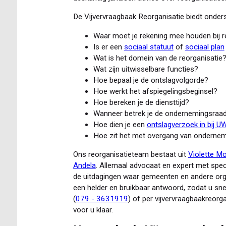
De Vijvervraagbaak Reorganisatie biedt onders
Waar moet je rekening mee houden bij 
Is er een
sociaal statuut
of
sociaal plan
Wat is het domein van de reorganisatie
Wat zijn uitwisselbare functies?
Hoe bepaal je de ontslagvolgorde?
Hoe werkt het afspiegelingsbeginsel?
Hoe bereken je de diensttijd?
Wanneer betrek je de ondernemingsraad 
Hoe dien je een
ontslagverzoek in bij U
Hoe zit het met overgang van onderne
Ons reorganisatieteam bestaat uit
Violette M
Andela
. Allemaal advocaat en expert met speci
de uitdagingen waar gemeenten en andere organ
een helder en bruikbaar antwoord, zodat u sne
(
079 - 3631919
) of per
vijvervraagbaakreorga
voor u klaar.