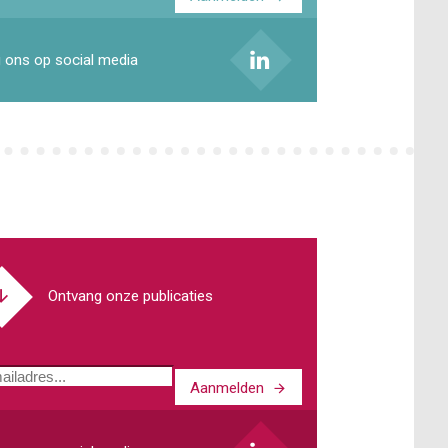
ladres
 ons op social media
Ontvang onze publicaties
Aanmelden
ladres