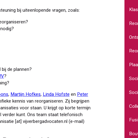
Klas
teuning bij uiteenlopende vragen, zoals:
reorganiseren?
Reor
nodig?
?
Onts
Reor
Pla
bij de plannen?
WV
?
Soci
ming?
Soci
oons
,
Martijn Hofkes
,
Linda Hofste
en
Peter
fieke kennis van reorganiseren. Zij begrijpen
Coll
isaties voor staan. U krijgt op korte termijn
l verder kunt. Ons team staat telefonisch
Fusi
nisatie
[at]
vijverbergadvocaten
.
nl
(e-mail)
Bouw