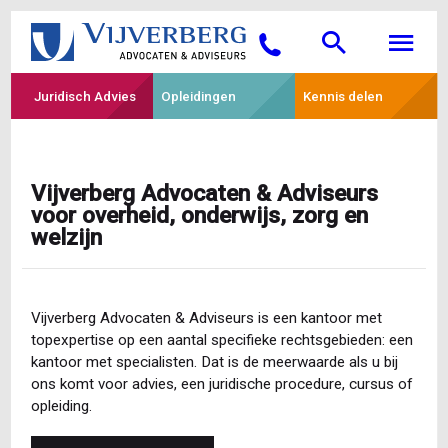
Overslaan
Searc
M
en
Bellen
naar
de
Juridisch Advies
Opleidingen
Kennis delen
inhoud
gaan
Vijverberg Advocaten & Adviseurs
voor overheid, onderwijs, zorg en
welzijn
Vijverberg Advocaten & Adviseurs is een kantoor met
topexpertise op een aantal specifieke rechtsgebieden: een
kantoor met specialisten. Dat is de meerwaarde als u bij
ons komt voor advies, een juridische procedure, cursus of
opleiding.