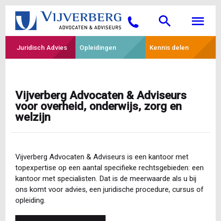
Overslaan
Searc
M
en
Bellen
naar
de
Juridisch Advies
Opleidingen
Kennis delen
inhoud
gaan
Vijverberg Advocaten & Adviseurs
voor overheid, onderwijs, zorg en
welzijn
Vijverberg Advocaten & Adviseurs is een kantoor met
topexpertise op een aantal specifieke rechtsgebieden: een
kantoor met specialisten. Dat is de meerwaarde als u bij
ons komt voor advies, een juridische procedure, cursus of
opleiding.