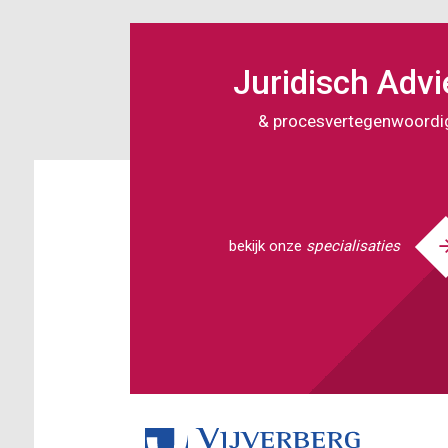
Overslaan
en
naar
Juridisch Advi
de
inhoud
& procesvertegenwoordi
gaan
bekijk onze
specialisaties