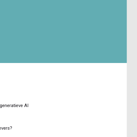
generatieve AI
evers?