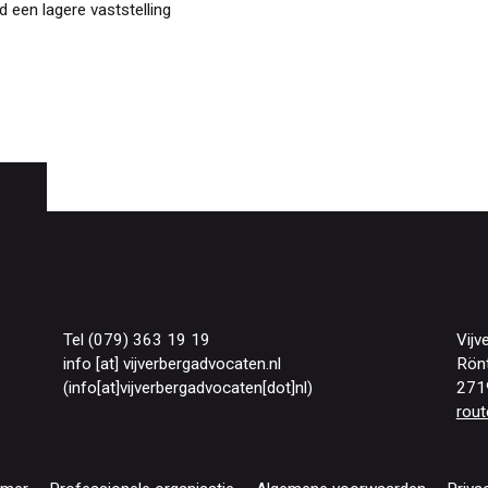
jd een lagere vaststelling
Tel (079) 363 19 19
Vijv
info
[at]
vijverbergadvocaten
.
nl
Rön
(info[at]vijverbergadvocaten[dot]nl)
271
rout