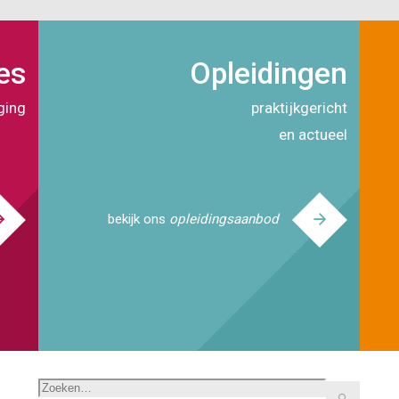
es
Opleidingen
ging
praktijkgericht
en actueel
bekijk ons
opleidingsaanbod
Zoeken