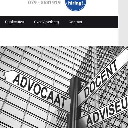
079 - 3631919
Publicaties
Over Vijverberg
Contact
ion