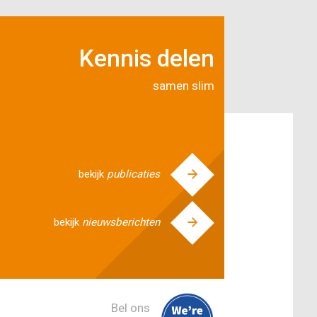
Kennis delen
samen slim
bekijk
publicaties
bekijk
nieuwsberichten
Bel ons