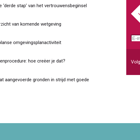
e ‘derde stap’ van het vertrouwensbeginsel
erzicht van komende wetgeving
E-
planse omgevingsplanactiviteit
mai
enprocedure: hoe creëer je dat?
Volg
aat aangevoerde gronden in strijd met goede