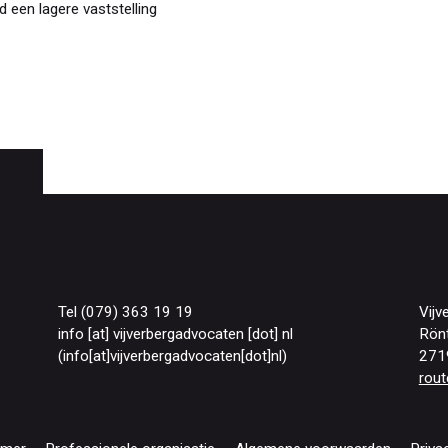
jd een lagere vaststelling
Tel (079) 363 19 19
Vijv
info
[at]
vijverbergadvocaten
[dot]
nl
Rön
(info[at]vijverbergadvocaten[dot]nl)
271
rout