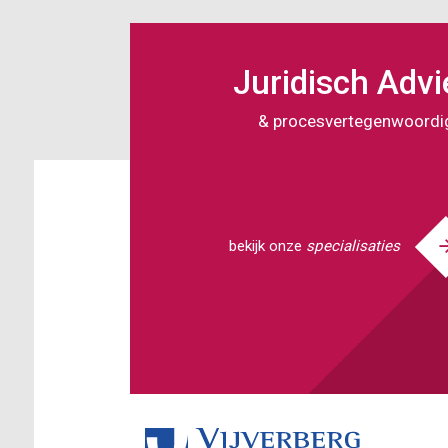
Overslaan
en
naar
Juridisch Advi
de
inhoud
& procesvertegenwoordi
gaan
bekijk onze
specialisaties