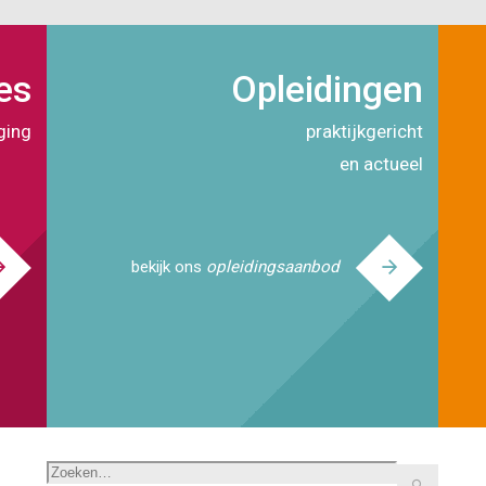
es
Opleidingen
ging
praktijkgericht
en actueel
bekijk ons
opleidingsaanbod
Zoeken