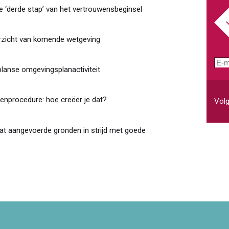
e ‘derde stap’ van het vertrouwensbeginsel
erzicht van komende wetgeving
E-
planse omgevingsplanactiviteit
mai
enprocedure: hoe creëer je dat?
Volg
aat aangevoerde gronden in strijd met goede