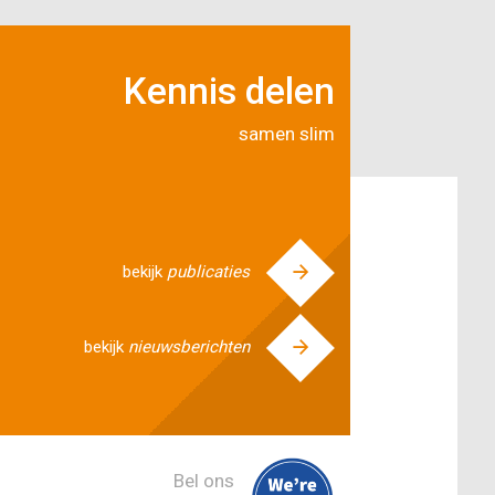
Kennis delen
samen slim
bekijk
publicaties
bekijk
nieuwsberichten
Bel ons