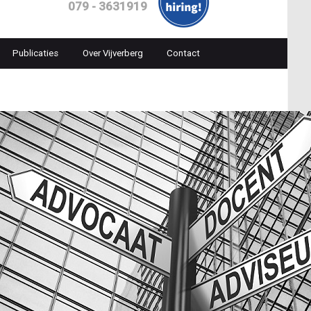
079 - 3631919
Publicaties
Over Vijverberg
Contact
ion