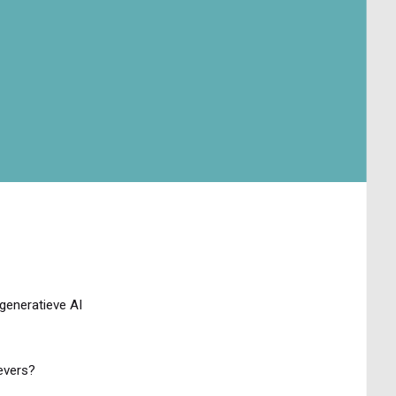
generatieve AI
evers?